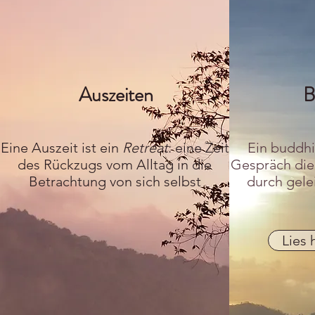
Auszeiten
B
Eine Auszeit ist ein
Retreat
: eine Zeit
Ein buddhi
des Rückzugs vom Alltag in die
Gespräch die
Betrachtung von sich selbst
durch gelei
Lies 